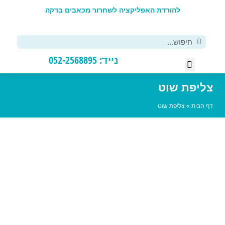
להורדת האפליקציה לשחרור מכאבים בדקה
פ
נייד: 052-2568895
רסים DIY
יפול אישי
יפת שוט
הבית
»
צליפת שוט