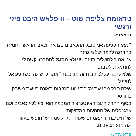
ומת צליפת שוט – וויפלאש היבט פיזי
שי
02/02/
 הפגיעה אני סובל מהכאבים בצוואר, וכאבי הראש החמירו
גה לרמה של מיגרנה.
אמור להשלים תואר שני ולא מסוגל להתרכז. קשה לי
מקד, לשבת,
לדבר על לכתוב תיזה מורכבת." אמר לי שילה, כשהגיע אלי
ול.
ה סבל מפגיעת צליפת שוט בעקבות תאונה בשעת משחק
סל.
 התהליך עם האינטגרציה המבנית הוא יצא ללא כאבים ועם
 כלים של התנועות המדויקות
ישיבה הדינאמית, שעוזרות לו לשמור על חופש באזור
מנע מכאבים.
עוד »