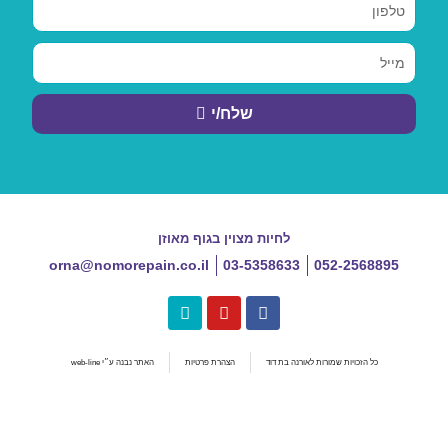
שלח/י
לחיות מצוין בגוף מאוזן
orna@nomorepain.co.il
03-5358633
052-2568895
כל הזכויות שמורות לאורנה בת דוד
הצהרת פרטיות
האתר נבנה ע״י web-line