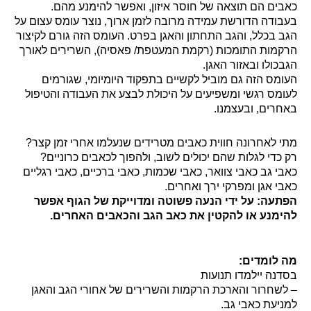
ים הם תוצאה של חוסר איזון, ואפשר להימנע מהם.
ודה הדורשת עמידה מרובה לזמן ארוך, נוצר עומס עצום על
 בכלל, והגב התחתון והאגן בפרט. העומס הזה גורם לקיצור
מות התומכות (רקמת המעטפת/ פאסיה), השרירים לאורך
כולו ובאזור האגן.
מס הזה גם מוביל לקשיים בתפקוד היומיומי, שגורמים
מס רגשי ומשפיעים על היכולת לבצע את העבודה והטיפול
רים, ובעצמנו.
 לאחרונה חווית כאבים מטרידים שנעלמו אחרי זמן קצר?
כדי לגלות שהם יכולים לשוב, ולהפוך לכאבים כרוניים?
י גב כאבי צוואר, כאבי שכמות, כאבי ברכיים, כאבי רגליים
י אגן ומפרקי ירך ואחרים.
עה: על ידי הנעה פשוטה ומדוייקת של הגוף אפשר
מנע או להקטין את כאב הגב והכאבים האחרים.
לומדים:
נה יילמדו תנועות
שחרור והארכת הרקמות והשרירים של אחורי הגב והאגן
יעת כאבי גב.