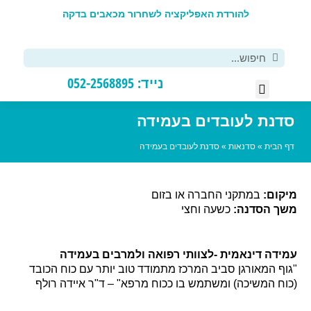
להורדת האפליקציה לשחרור מכאבים בדקה
פ
נייד: 052-2568895
רסים DIY
יפול אישי
נת לעובדים בעמידה
הבית
»
סדנאות
»
סדנת לעובדים בעמידה
ום:
במתקני החברה או בזום
 הסדנה:
כשעה וחצי
דה דינאמית -לצוותי רפואה ולמרבים בעמידה
ף המאורגן סביב המרכז מתמודד טוב יותר עם כוח הכובד
ח המשיכה) ומשתמש בו ככוח מרפא" – ד"ר איידה רולף