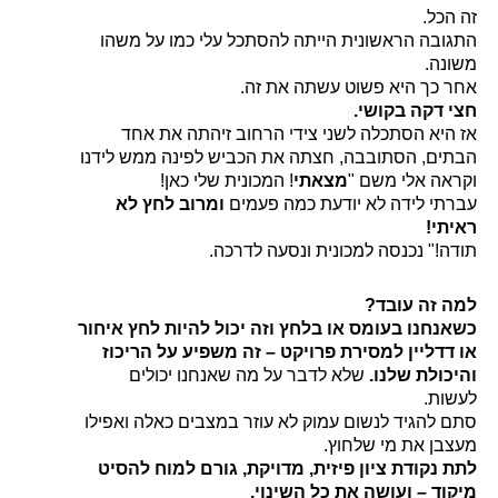
הכל.
ובה הראשונית הייתה להסתכל עלי כמו על משהו
נה.
 כך היא פשוט עשתה את זה.
 דקה בקושי.
היא הסתכלה לשני צידי הרחוב זיהתה את אחד
ים, הסתובבה, חצתה את הכביש לפינה ממש לידנו
אה אלי משם "
מצאתי
! המכונית שלי כאן!
תי לידה לא יודעת כמה פעמים
ומרוב לחץ לא
תי!
ה!" נכנסה למכונית ונסעה לדרכה.
 זה עובד?
נחנו בעומס או בלחץ וזה יכול להיות לחץ איחור
דדליין למסירת פרויקט – זה משפיע על הריכוז
כולת שלנו.
שלא לדבר על מה שאנחנו יכולים
ות.
 להגיד לנשום עמוק לא עוזר במצבים כאלה ואפילו
בן את מי שלחוץ.
 נקודת ציון פיזית, מדויקת, גורם למוח להסיט
וד – ועושה את כל השינוי.