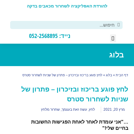
להורדת האפליקציה לשחרור מכאבים בדקה
פ
נייד: 052-2568895
רסים DIY
יפול אישי
לוג
בית
»
בלוג
»
לחץ פוגע בריכוז ובזיכרון – פתרון של שניות לשחרור סטרס
ץ פוגע בריכוז ובזיכרון – פתרון של
יות לשחרור סטרס
2, 2021
לחץ
,
עשה זאת בעצמך
,
שחרור מלחץ
ני עומדת לאחר לאחת הפגישות החשובות
ים שלי!"